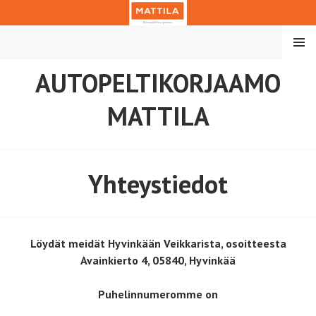
Skip
to
content
MENU
AUTOPELTIKORJAAMO
MATTILA
Yhteystiedot
Löydät meidät Hyvinkään Veikkarista, osoitteesta
Avainkierto 4, 05840, Hyvinkää
Puhelinnumeromme on